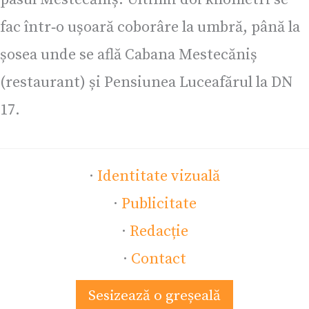
fac într‑o ușoară coborâre la umbră, până la
șosea unde se află Cabana Mestecăniș
(restaurant) și Pensiunea Luceafărul la DN
17.
·
Identitate vizuală
·
Publicitate
·
Redacție
·
Contact
Sesizează o greșeală