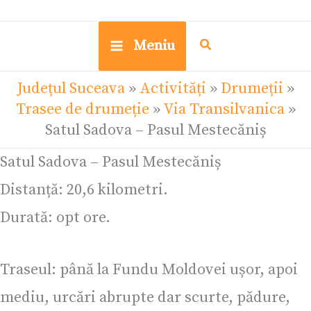
Meniu
Județul Suceava
»
Activități
»
Drumeții
»
Trasee de drumeție
»
Via Transilvanica
»
Satul Sadova – Pasul Mestecăniș
Satul Sadova – Pasul Mestecăniș
Distanță: 20,6 kilometri.
Durată: opt ore.
Traseul: până la Fundu Moldovei ușor, apoi
mediu, urcări abrupte dar scurte, pădure,