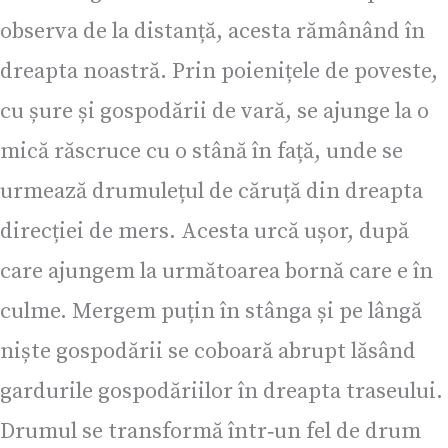
observa de la distanță, acesta rămânând în
dreapta noastră. Prin poienițele de poveste,
cu șure și gospodării de vară, se ajunge la o
mică răscruce cu o stână în față, unde se
urmează drumulețul de căruță din dreapta
direcției de mers. Acesta urcă ușor, după
care ajungem la următoarea bornă care e în
culme. Mergem puțin în stânga și pe lângă
niște gospodării se coboară abrupt lăsând
gardurile gospodăriilor în dreapta traseului.
Drumul se transformă într‑un fel de drum