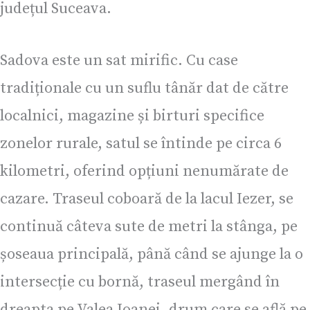
județul Suceava.
Sadova este un sat mirific. Cu case
tradiționale cu un suflu tânăr dat de către
localnici, magazine și birturi specifice
zonelor rurale, satul se întinde pe circa 6
kilometri, oferind opțiuni nenumărate de
cazare. Traseul coboară de la lacul Iezer, se
continuă câteva sute de metri la stânga, pe
șoseaua principală, până când se ajunge la o
intersecție cu bornă, traseul mergând în
dreapta pe Valea Ioanei, drum care se află pe