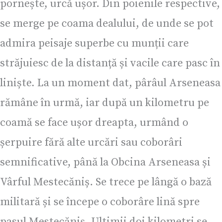
pornește, urcă ușor. Din poienile respective,
se merge pe coama dealului, de unde se pot
admira peisaje superbe cu munții care
străjuiesc de la distanță și vacile care pasc în
liniște. La un moment dat, pârâul Arseneasa
rămâne în urmă, iar după un kilometru pe
coamă se face ușor dreapta, urmând o
șerpuire fără alte urcări sau coborâri
semnificative, până la Obcina Arseneasa și
Vârful Mestecăniș. Se trece pe lângă o bază
militară și se începe o coborâre lină spre
pasul Mestecăniș. Ultimii doi kilometri se