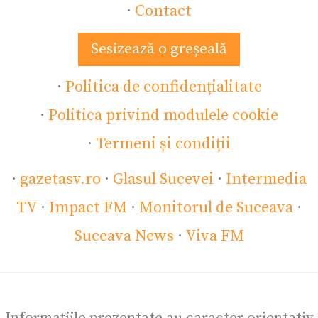
·
Contact
Sesizează o greșeală
·
Politica de confidențialitate
·
Politica privind modulele cookie
·
Termeni și condiții
·
gazetasv.ro
·
Glasul Sucevei
·
Intermedia
TV
·
Impact FM
·
Monitorul de Suceava
·
Suceava News
·
Viva FM
Informațiile prezentate au caracter orientativ