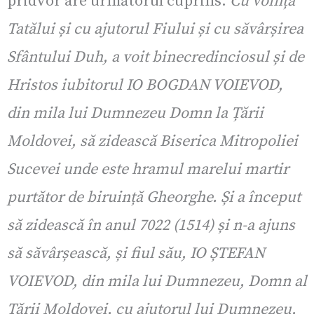
pridvor are următorul cuprins:
Cu voința
Tatălui și cu ajutorul Fiului și cu săvârșirea
Sfântului Duh, a voit binecredinciosul și de
Hristos iubitorul IO BOGDAN VOIEVOD,
din mila lui Dumnezeu Domn la Țării
Moldovei, să zidească Biserica Mitropoliei
Sucevei unde este hramul marelui martir
purtător de biruință Gheorghe. Și a început
să zidească în anul 7022 (1514) și n-a ajuns
să săvârșească, și fiul său, IO ȘTEFAN
VOIEVOD, din mila lui Dumnezeu, Domn al
Țării Moldovei, cu ajutorul lui Dumnezeu,