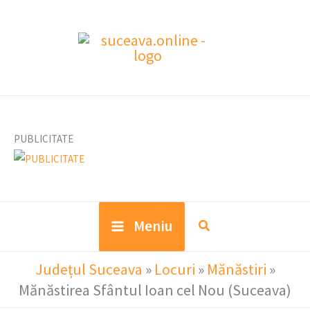
Skip
to
content
PUBLICITATE
Meniu
Județul Suceava
»
Locuri
»
Mănăstiri
»
Mănăstirea Sfântul Ioan cel Nou (Suceava)