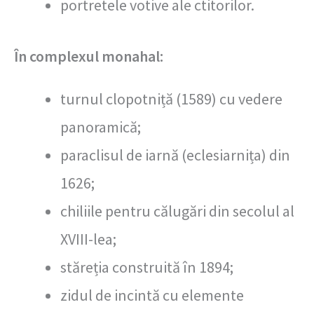
portretele votive ale ctitorilor.
În complexul monahal:
turnul clopotniță (1589) cu vedere
panoramică;
paraclisul de iarnă (eclesiarnița) din
1626;
chiliile pentru călugări din secolul al
XVIII-lea;
stăreția construită în 1894;
zidul de incintă cu elemente