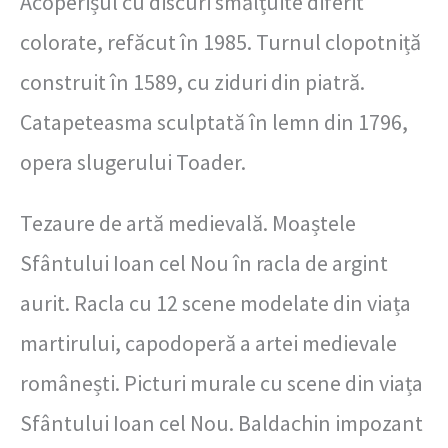
Acoperișul cu discuri smălțuite diferit
colorate, refăcut în 1985. Turnul clopotniță
construit în 1589, cu ziduri din piatră.
Catapeteasma sculptată în lemn din 1796,
opera slugerului Toader.
Tezaure de artă medievală. Moaștele
Sfântului Ioan cel Nou în racla de argint
aurit. Racla cu 12 scene modelate din viața
martirului, capodoperă a artei medievale
românești. Picturi murale cu scene din viața
Sfântului Ioan cel Nou. Baldachin impozant