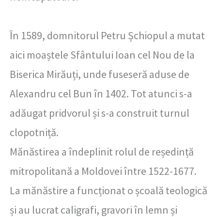
În 1589, domnitorul Petru Șchiopul a mutat
aici moaștele Sfântului Ioan cel Nou de la
Biserica Mirăuți, unde fuseseră aduse de
Alexandru cel Bun în 1402. Tot atunci s-a
adăugat pridvorul și s-a construit turnul
clopotniță.
Mănăstirea a îndeplinit rolul de reședință
mitropolitană a Moldovei între 1522-1677.
La mănăstire a funcționat o școală teologică
și au lucrat caligrafi, gravori în lemn și