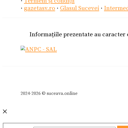
·
Termeni și condiții
·
gazetasv.ro
·
Glasul Sucevei
·
Interme
Informațiile prezentate au caracter
2024-2026 © suceava.online