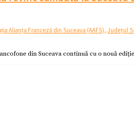
ația Alianța Franceză din Suceava (AAFS)
,
Județul 
rancofone din Suceava continuă cu o nouă ediție