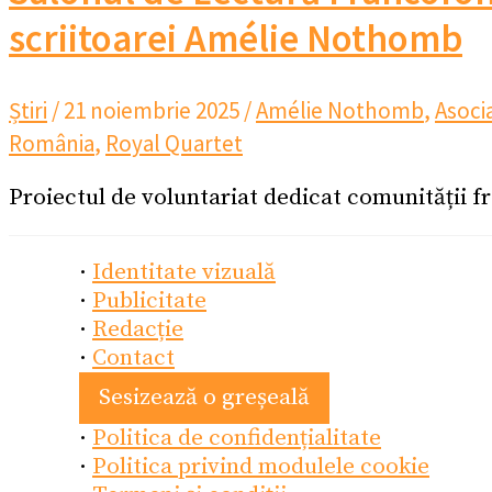
scriitoarei Amélie Nothomb
Știri
/
21 noiembrie 2025
/
Amélie Nothomb
,
Asoci
România
,
Royal Quartet
Proiectul de voluntariat dedicat comunității f
·
Identitate vizuală
·
Publicitate
·
Redacție
·
Contact
Sesizează o greșeală
·
Politica de confidențialitate
·
Politica privind modulele cookie