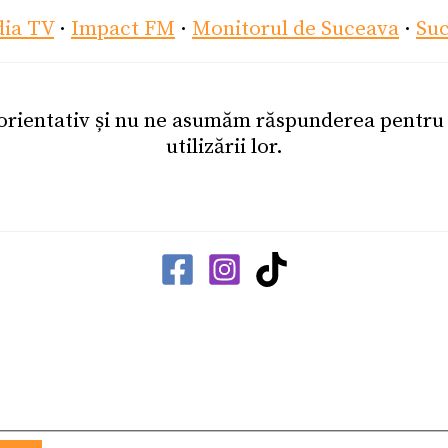
dia TV
·
Impact FM
·
Monitorul de Suceava
·
Su
 orientativ și nu ne asumăm răspunderea pentr
utilizării lor.