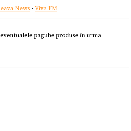
ceava News
·
Viva FM
u eventualele pagube produse în urma