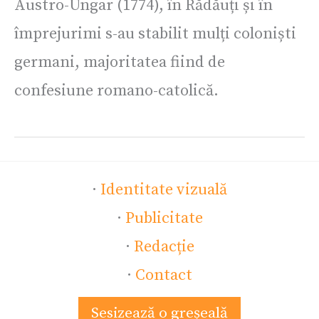
Austro-Ungar (1774), în Rădăuți și în
împrejurimi s-au stabilit mulți coloniști
germani, majoritatea fiind de
confesiune romano-catolică.
·
Identitate vizuală
·
Publicitate
·
Redacție
·
Contact
Sesizează o greșeală