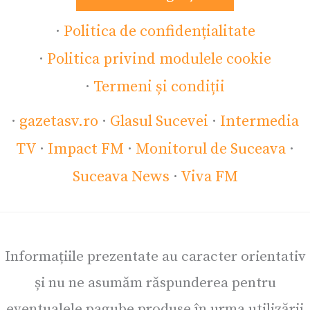
·
Politica de confidențialitate
·
Politica privind modulele cookie
·
Termeni și condiții
·
gazetasv.ro
·
Glasul Sucevei
·
Intermedia
TV
·
Impact FM
·
Monitorul de Suceava
·
Suceava News
·
Viva FM
Informațiile prezentate au caracter orientativ
și nu ne asumăm răspunderea pentru
eventualele pagube produse în urma utilizării