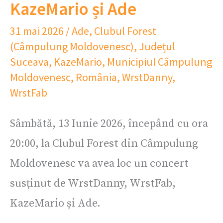
KazeMario și Ade
31 mai 2026
/
Ade
,
Clubul Forest
(Câmpulung Moldovenesc)
,
Județul
Suceava
,
KazeMario
,
Municipiul Câmpulung
Moldovenesc
,
România
,
WrstDanny
,
WrstFab
Sâmbătă, 13 Iunie 2026, începând cu ora
20:00, la Clubul Forest din Câmpulung
Moldovenesc va avea loc un concert
susținut de WrstDanny, WrstFab,
KazeMario și Ade.