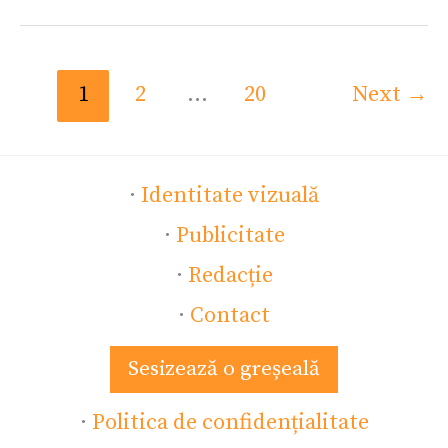
1
2
…
20
Next
→
·
Identitate vizuală
·
Publicitate
·
Redacție
·
Contact
Sesizează o greșeală
·
Politica de confidențialitate