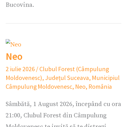
Bucovina.
Neo
2 iulie 2026
/
Clubul Forest (Câmpulung
Moldovenesc)
,
Județul Suceava
,
Municipiul
Câmpulung Moldovenesc
,
Neo
,
România
Sâmbătă, 1 August 2026, începând cu ora
21:00, Clubul Forest din Câmpulung
Moldovenesc te invită să te distrezi