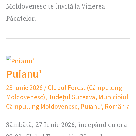
Moldovenesc te invită la Vinerea
Păcatelor.
Puianu’
23 iunie 2026
/
Clubul Forest (Câmpulung
Moldovenesc)
,
Județul Suceava
,
Municipiul
Câmpulung Moldovenesc
,
Puianu’
,
România
Sâmbătă, 27 Iunie 2026, începând cu ora