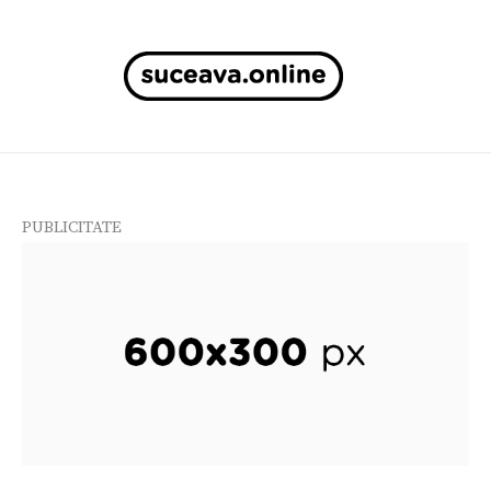
Skip
to
content
PUBLICITATE