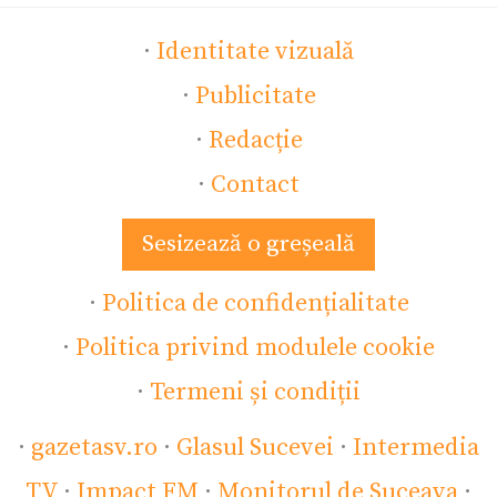
·
Identitate vizuală
·
Publicitate
·
Redacție
·
Contact
Sesizează o greșeală
·
Politica de confidențialitate
·
Politica privind modulele cookie
·
Termeni și condiții
·
gazetasv.ro
·
Glasul Sucevei
·
Intermedia
TV
·
Impact FM
·
Monitorul de Suceava
·