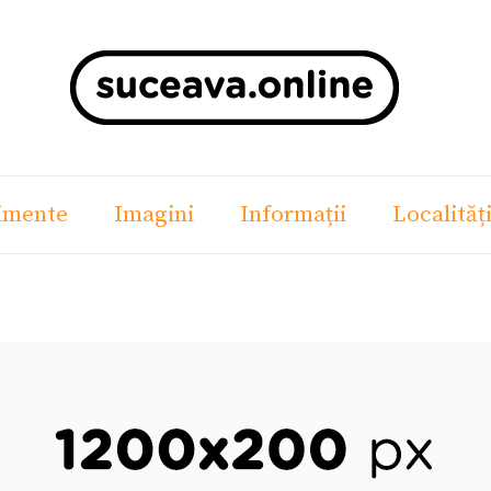
imente
Imagini
Informații
Localităț