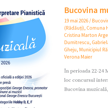
Bucovina mu
19 mai 2026
/
Bucovi
(Rădăuți)
,
Comuna H
Cristina Marton Arge
Dumitrescu
,
Gabriel
Gheju
,
Municipiul Ră
Verona Maier
În perioada 22-24 M
loc concursul inter
Bucovina muzicală, 