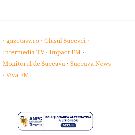
·
gazetasv.ro
·
Glasul Sucevei
·
Intermedia TV
·
Impact FM
·
Monitorul de Suceava
·
Suceava News
·
Viva FM