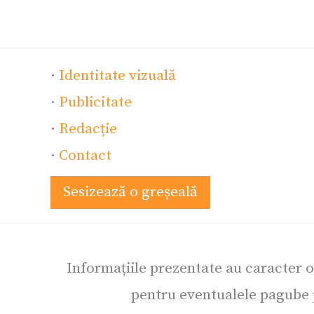
·
Identitate vizuală
·
Publicitate
·
Redacție
·
Contact
Sesizează o greșeală
Informațiile prezentate au caracter 
pentru eventualele pagube p