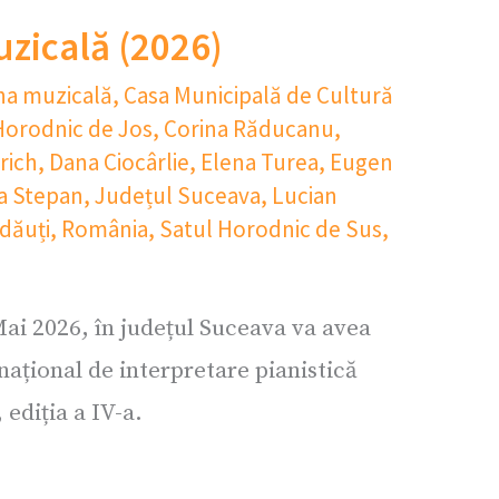
zicală (2026)
na muzicală
,
Casa Municipală de Cultură
orodnic de Jos
,
Corina Răducanu
,
rich
,
Dana Ciocârlie
,
Elena Turea
,
Eugen
a Stepan
,
Județul Suceava
,
Lucian
dăuți
,
România
,
Satul Horodnic de Sus
,
ai 2026, în județul Suceava va avea
național de interpretare pianistică
ediția a IV-a.