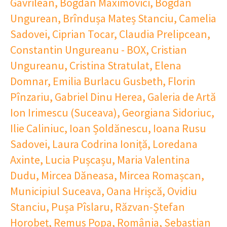
Gavrilean
,
Bogdan Maximovici
,
Bogdan
Ungurean
,
Brîndușa Mateș Stanciu
,
Camelia
Sadovei
,
Ciprian Tocar
,
Claudia Prelipcean
,
Constantin Ungureanu - BOX
,
Cristian
Ungureanu
,
Cristina Stratulat
,
Elena
Domnar
,
Emilia Burlacu Gusbeth
,
Florin
Pînzariu
,
Gabriel Dinu Herea
,
Galeria de Artă
Ion Irimescu (Suceava)
,
Georgiana Sidoriuc
,
Ilie Caliniuc
,
Ioan Șoldănescu
,
Ioana Rusu
Sadovei
,
Laura Codrina Ioniță
,
Loredana
Axinte
,
Lucia Pușcașu
,
Maria Valentina
Dudu
,
Mircea Dăneasa
,
Mircea Romașcan
,
Municipiul Suceava
,
Oana Hrișcă
,
Ovidiu
Stanciu
,
Pușa Pîslaru
,
Răzvan-Ștefan
Horobeț
,
Remus Popa
,
România
,
Sebastian