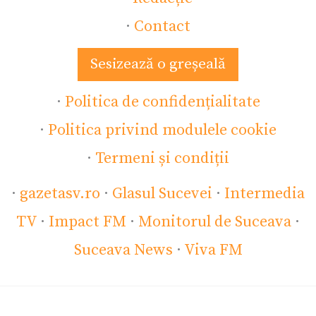
·
Contact
Sesizează o greșeală
·
Politica de confidențialitate
·
Politica privind modulele cookie
·
Termeni și condiții
·
gazetasv.ro
·
Glasul Sucevei
·
Intermedia
TV
·
Impact FM
·
Monitorul de Suceava
·
Suceava News
·
Viva FM