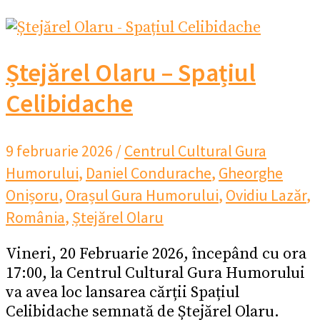
Ștejărel Olaru – Spațiul
Celibidache
9 februarie 2026
/
Centrul Cultural Gura
Humorului
,
Daniel Condurache
,
Gheorghe
Onișoru
,
Orașul Gura Humorului
,
Ovidiu Lazăr
,
România
,
Ștejărel Olaru
Vineri, 20 Februarie 2026, începând cu ora
17:00, la Centrul Cultural Gura Humorului
va avea loc lansarea cărții Spațiul
Celibidache semnată de Ștejărel Olaru.