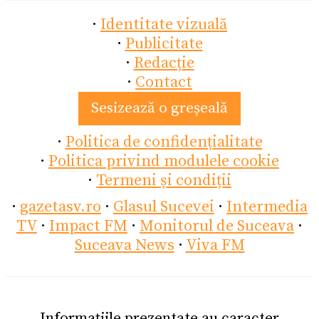
·
Identitate vizuală
·
Publicitate
·
Redacție
·
Contact
Sesizează o greșeală
·
Politica de confidențialitate
·
Politica privind modulele cookie
·
Termeni și condiții
·
gazetasv.ro
·
Glasul Sucevei
·
Intermedia
TV
·
Impact FM
·
Monitorul de Suceava
·
Suceava News
·
Viva FM
Informațiile prezentate au caracter