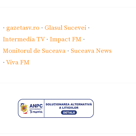
·
gazetasv.ro
·
Glasul Sucevei
·
Intermedia TV
·
Impact FM
·
Monitorul de Suceava
·
Suceava News
·
Viva FM