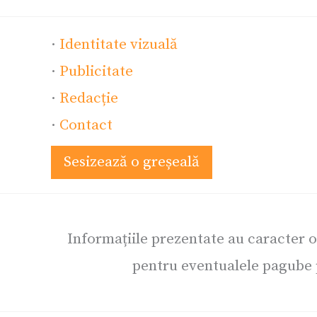
·
Identitate vizuală
·
Publicitate
·
Redacție
·
Contact
Sesizează o greșeală
Informațiile prezentate au caracter 
pentru eventualele pagube p