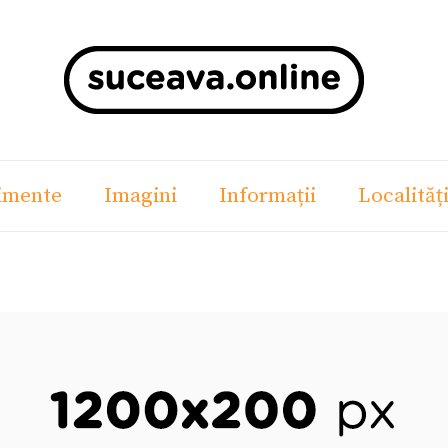
imente
Imagini
Informații
Localităț