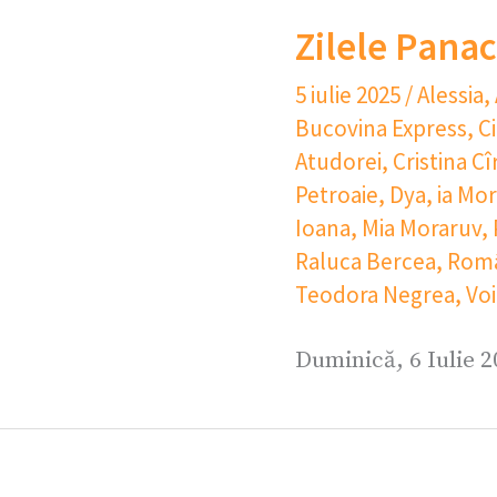
Zilele Panac
5 iulie 2025
/
Alessia
,
Bucovina Express
,
C
Atudorei
,
Cristina Cî
Petroaie
,
Dya
,
ia Mo
Ioana
,
Mia Moraruv
,
Raluca Bercea
,
Româ
Teodora Negrea
,
Voi
Duminică, 6 Iulie 2