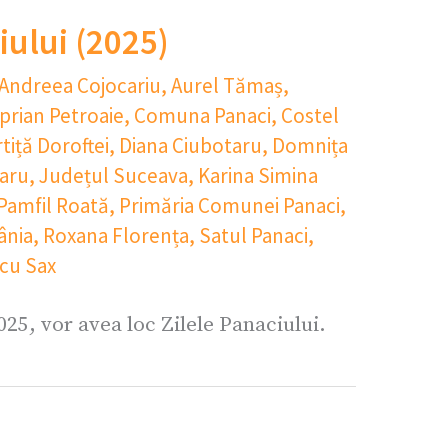
iului (2025)
Andreea Cojocariu
,
Aurel Tămaș
,
iprian Petroaie
,
Comuna Panaci
,
Costel
rtiță Doroftei
,
Diana Ciubotaru
,
Domnița
raru
,
Județul Suceava
,
Karina Simina
Pamfil Roată
,
Primăria Comunei Panaci
,
nia
,
Roxana Florența
,
Satul Panaci
,
cu Sax
025, vor avea loc Zilele Panaciului.