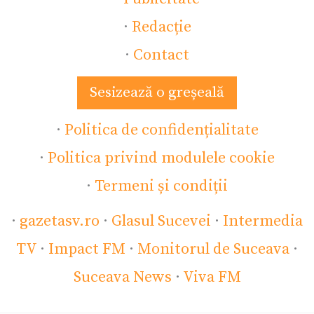
·
Redacție
·
Contact
Sesizează o greșeală
·
Politica de confidențialitate
·
Politica privind modulele cookie
·
Termeni și condiții
·
gazetasv.ro
·
Glasul Sucevei
·
Intermedia
TV
·
Impact FM
·
Monitorul de Suceava
·
Suceava News
·
Viva FM