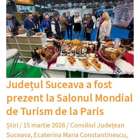
Județul Suceava a fost
prezent la Salonul Mondial
de Turism de la Paris
Știri
/
15 martie 2026
/
Consiliul Județean
Suceava
,
Ecaterina Maria Constantinescu
,