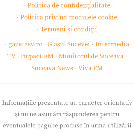
·
Politica de confidențialitate
·
Politica privind modulele cookie
·
Termeni și condiții
·
gazetasv.ro
·
Glasul Sucevei
·
Intermedia
TV
·
Impact FM
·
Monitorul de Suceava
·
Suceava News
·
Viva FM
Informațiile prezentate au caracter orientativ
și nu ne asumăm răspunderea pentru
eventualele pagube produse în urma utilizării