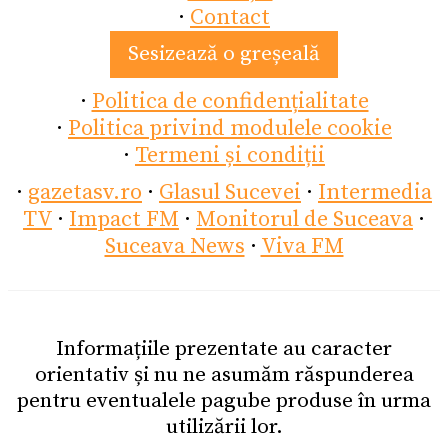
·
Contact
Sesizează o greșeală
·
Politica de confidențialitate
·
Politica privind modulele cookie
·
Termeni și condiții
·
gazetasv.ro
·
Glasul Sucevei
·
Intermedia
TV
·
Impact FM
·
Monitorul de Suceava
·
Suceava News
·
Viva FM
Informațiile prezentate au caracter
orientativ și nu ne asumăm răspunderea
pentru eventualele pagube produse în urma
utilizării lor.