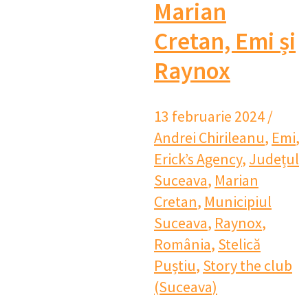
Marian
Cretan, Emi și
Raynox
13 februarie 2024
/
Andrei Chirileanu
,
Emi
,
Erick’s Agency
,
Județul
Suceava
,
Marian
Cretan
,
Municipiul
Suceava
,
Raynox
,
România
,
Stelică
Puștiu
,
Story the club
(Suceava)