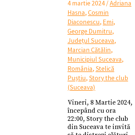
4 martie 2024
/
Adriana
Hasna
,
Cosmin
Diaconescu
,
Emi
,
George Dumitru
,
Județul Suceava
,
Marcian Cătălin
,
Municipiul Suceava
,
România
,
Stelică
Puștiu
,
Story the club
(Suceava)
Vineri, 8 Martie 2024,
începând cu ora
22:00, Story the club
din Suceava te invită