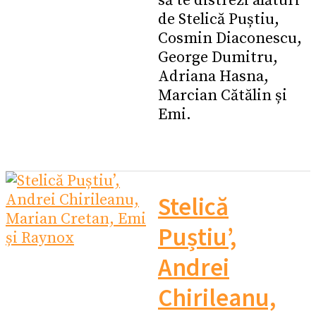
să te distrezi alături
de Stelică Puștiu,
Cosmin Diaconescu,
George Dumitru,
Adriana Hasna,
Marcian Cătălin și
Emi.
Stelică
Puștiu’,
Andrei
Chirileanu,