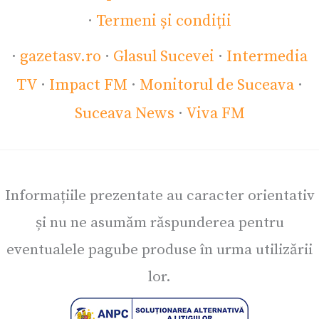
·
Termeni și condiții
·
gazetasv.ro
·
Glasul Sucevei
·
Intermedia
TV
·
Impact FM
·
Monitorul de Suceava
·
Suceava News
·
Viva FM
Informațiile prezentate au caracter orientativ
și nu ne asumăm răspunderea pentru
eventualele pagube produse în urma utilizării
lor.