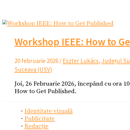
Workshop IEEE: How to Ge
20 februarie 2026
/
Eszter Lukács
,
Județul S
Suceava (USV)
Joi, 26 Februarie 2026, începând cu ora 1
How to Get Published.
·
Identitate vizuală
·
Publicitate
·
Redacție