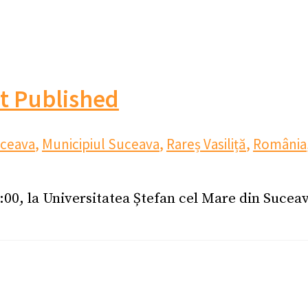
t Published
uceava
,
Municipiul Suceava
,
Rareș Vasiliță
,
România
0:00, la Universitatea Ștefan cel Mare din Suce