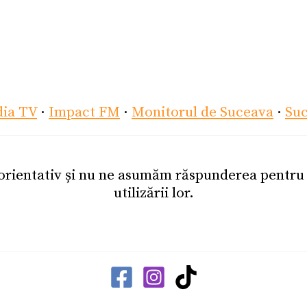
dia TV
·
Impact FM
·
Monitorul de Suceava
·
Su
 orientativ și nu ne asumăm răspunderea pentr
utilizării lor.