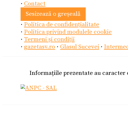
·
Contact
Sesizează o greșeală
·
Politica de confidențialitate
·
Politica privind modulele cookie
·
Termeni și condiții
·
gazetasv.ro
·
Glasul Sucevei
·
Interme
Informațiile prezentate au caracter