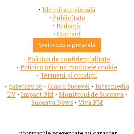
·
Identitate vizuală
·
Publicitate
·
Redacție
·
Contact
Sesizează o greșeală
·
Politica de confidențialitate
·
Politica privind modulele cookie
·
Termeni și condiții
·
gazetasv.ro
·
Glasul Sucevei
·
Intermedia
TV
·
Impact FM
·
Monitorul de Suceava
·
Suceava News
·
Viva FM
Informațiile prezentate au caracter