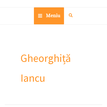
Meniu
Gheorghiță
Iancu