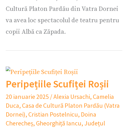
Cultură Platon Pardău din Vatra Dornei
va avea loc spectacolul de teatru pentru
copii Albă ca Zăpada.
Peripețiile Scufiței Roșii
20 ianuarie 2025
/
Alexia Ursachi
,
Camelia
Duca
,
Casa de Cultură Platon Pardău (Vatra
Dornei)
,
Cristian Postelnicu
,
Doina
Cherecheș
,
Gheorghiță Iancu
,
Județul