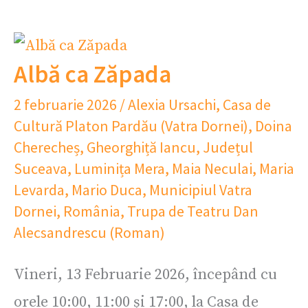
Albă ca Zăpada
2 februarie 2026
/
Alexia Ursachi
,
Casa de
Cultură Platon Pardău (Vatra Dornei)
,
Doina
Cherecheș
,
Gheorghiță Iancu
,
Județul
Suceava
,
Luminița Mera
,
Maia Neculai
,
Maria
Levarda
,
Mario Duca
,
Municipiul Vatra
Dornei
,
România
,
Trupa de Teatru Dan
Alecsandrescu (Roman)
Vineri, 13 Februarie 2026, începând cu
orele 10:00, 11:00 și 17:00, la Casa de