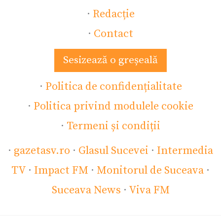
·
Redacție
·
Contact
Sesizează o greșeală
·
Politica de confidențialitate
·
Politica privind modulele cookie
·
Termeni și condiții
·
gazetasv.ro
·
Glasul Sucevei
·
Intermedia
TV
·
Impact FM
·
Monitorul de Suceava
·
Suceava News
·
Viva FM