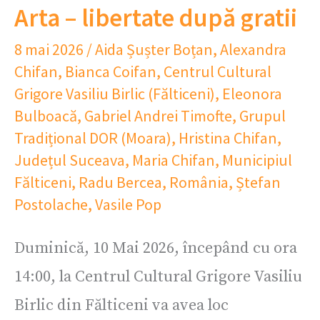
Arta – libertate după gratii
8 mai 2026
/
Aida Șușter Boțan
,
Alexandra
Chifan
,
Bianca Coifan
,
Centrul Cultural
Grigore Vasiliu Birlic (Fălticeni)
,
Eleonora
Bulboacă
,
Gabriel Andrei Timofte
,
Grupul
Tradițional DOR (Moara)
,
Hristina Chifan
,
Județul Suceava
,
Maria Chifan
,
Municipiul
Fălticeni
,
Radu Bercea
,
România
,
Ștefan
Postolache
,
Vasile Pop
Duminică, 10 Mai 2026, începând cu ora
14:00, la Centrul Cultural Grigore Vasiliu
Birlic din Fălticeni va avea loc