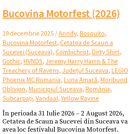
Bucovina Motorfest (2026)
19 decembrie 2025
/
Annify
,
Bosquito
,
Bucovina Motorfest
,
Cetatea de Scaun a
Sucevei (Suceava)
,
Combichrist
,
Dirty Shirt
,
Gothic
,
HVNDS
,
Jeremy Harry Harris & The
Treachery of Ravens
,
Județul Suceava
,
LEGIO
Phoenix MC Romania
,
Luna Amară
,
Moribund
Oblivion
,
Municipiul Suceava
,
România
,
Subcarpați
,
Vandaal
,
Yellow Ravine
În perioada 31 Iulie 2026 – 2 August 2026,
Cetatea de Scaun a Sucevei din Suceava va
avea loc festivalul Bucovina Motorfest.