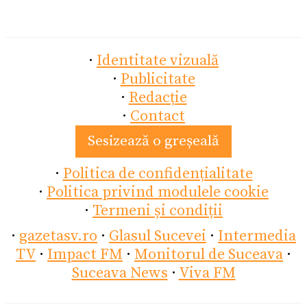
·
Identitate vizuală
·
Publicitate
·
Redacție
·
Contact
Sesizează o greșeală
·
Politica de confidențialitate
·
Politica privind modulele cookie
·
Termeni și condiții
·
gazetasv.ro
·
Glasul Sucevei
·
Intermedia
TV
·
Impact FM
·
Monitorul de Suceava
·
Suceava News
·
Viva FM