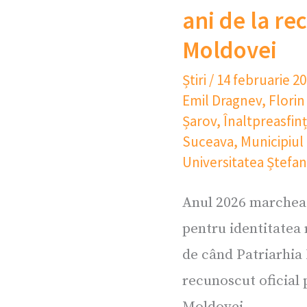
ani de la re
Moldovei
Știri
/
14 februarie 2
Emil Dragnev
,
Florin
Șarov
,
Înaltpreasfinț
Suceava
,
Municipiul
Universitatea Ștefa
Anul 2026 marcheaz
pentru identitatea
de când Patriarhia
recunoscut oficial 