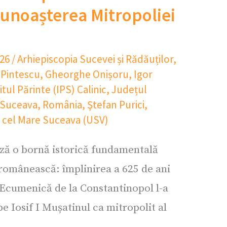
cunoașterea Mitropoliei
026
/
Arhiepiscopia Sucevei și Rădăuților
,
 Pintescu
,
Gheorghe Onișoru
,
Igor
itul Părinte (IPS) Calinic
,
Județul
 Suceava
,
România
,
Ştefan Purici
,
n cel Mare Suceava (USV)
ă o bornă istorică fundamentală
 românească: împlinirea a 625 de ani
 Ecumenică de la Constantinopol l-a
pe Iosif I Mușatinul ca mitropolit al