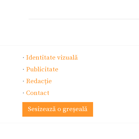
·
Identitate vizuală
·
Publicitate
·
Redacție
·
Contact
Sesizează o greșeală