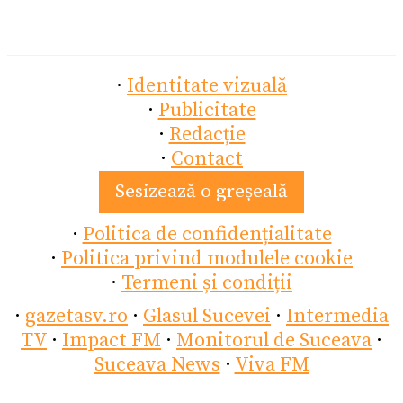
·
Identitate vizuală
·
Publicitate
·
Redacție
·
Contact
Sesizează o greșeală
·
Politica de confidențialitate
·
Politica privind modulele cookie
·
Termeni și condiții
·
gazetasv.ro
·
Glasul Sucevei
·
Intermedia
TV
·
Impact FM
·
Monitorul de Suceava
·
Suceava News
·
Viva FM