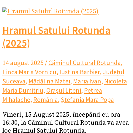
Hramul Satului Rotunda
(2025)
14 august 2025
/
Căminul Cultural Rotunda
,
Ilinca Maria Vornicu
,
Iustina Barbier
,
Județul
Suceava
,
Mădălina Matei
,
Maria Ivan
,
Nicoleta
Maria Dumitriu
,
Orașul Liteni
,
Petrea
Mihalache
,
România
,
Ștefania Mara Popa
Vineri, 15 August 2025, începând cu ora
16:30, la Căminul Cultural Rotunda va avea
loc Hramul Satului Rotunda.