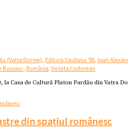
ău (Vatra Dornei)
,
Editura Vasiliana ’98
,
Ioan Alexan
e Busuioc
,
România
,
Violeta Codorean
, la Casa de Cultură Platon Pardău din Vatra Do
.
ustre din spațiul românesc