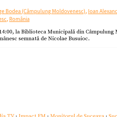
orge Bodea (Câmpulung Moldovenesc)
,
Ioan Alexan
esc
,
România
 14:00, la Biblioteca Municipală din Câmpulung
 românesc semnată de Nicolae Busuioc.
dia TV
·
Impact FM
·
Monitorul de Suceava
·
Su