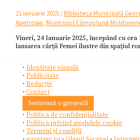
21 ianuarie 2025
/
Biblioteca Municipală Ge
Apetroaie
,
Municipiul Câmpulung Moldoven
Vineri, 24 Ianuarie 2025, începând cu ora
lansarea cărții Femei ilustre din spațiul
·
Identitate vizuală
·
Publicitate
·
Redacție
·
Contact
Sesizează o greșeală
·
Politica de confidențialitate
·
Politica privind modulele cookie
·
Termeni și condiții
·
gazetasv.ro
·
Glasul Sucevei
·
Interme