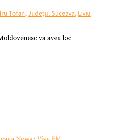
dru Tofan
,
Județul Suceava
,
Liviu
 Moldovenesc va avea loc
ceava News
·
Viva FM