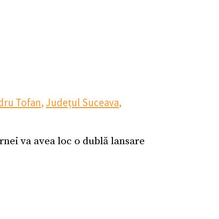
dru Tofan
,
Județul Suceava
,
rnei va avea loc o dublă lansare