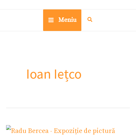
Meniu
Ioan Iețco