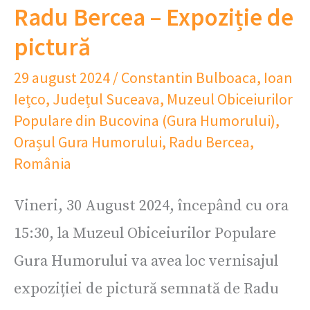
Radu Bercea – Expoziție de
pictură
29 august 2024
/
Constantin Bulboaca
,
Ioan
Iețco
,
Județul Suceava
,
Muzeul Obiceiurilor
Populare din Bucovina (Gura Humorului)
,
Orașul Gura Humorului
,
Radu Bercea
,
România
Vineri, 30 August 2024, începând cu ora
15:30, la Muzeul Obiceiurilor Populare
Gura Humorului va avea loc vernisajul
expoziției de pictură semnată de Radu