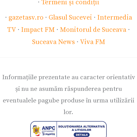
·
Termeni și condiții
·
gazetasv.ro
·
Glasul Sucevei
·
Intermedia
TV
·
Impact FM
·
Monitorul de Suceava
·
Suceava News
·
Viva FM
Informațiile prezentate au caracter orientativ
și nu ne asumăm răspunderea pentru
eventualele pagube produse în urma utilizării
lor.