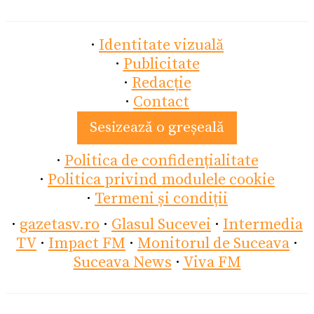
·
Identitate vizuală
·
Publicitate
·
Redacție
·
Contact
Sesizează o greșeală
·
Politica de confidențialitate
·
Politica privind modulele cookie
·
Termeni și condiții
·
gazetasv.ro
·
Glasul Sucevei
·
Intermedia
TV
·
Impact FM
·
Monitorul de Suceava
·
Suceava News
·
Viva FM