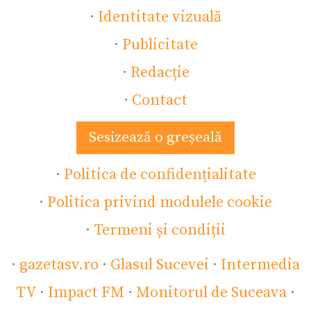
·
Identitate vizuală
·
Publicitate
·
Redacție
·
Contact
Sesizează o greșeală
·
Politica de confidențialitate
·
Politica privind modulele cookie
·
Termeni și condiții
·
gazetasv.ro
·
Glasul Sucevei
·
Intermedia
TV
·
Impact FM
·
Monitorul de Suceava
·