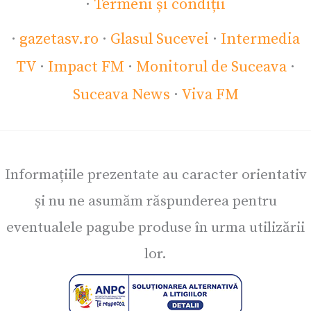
·
Termeni și condiții
·
gazetasv.ro
·
Glasul Sucevei
·
Intermedia
TV
·
Impact FM
·
Monitorul de Suceava
·
Suceava News
·
Viva FM
Informațiile prezentate au caracter orientativ
și nu ne asumăm răspunderea pentru
eventualele pagube produse în urma utilizării
lor.