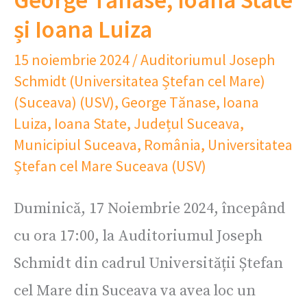
George Tănase, Ioana State
și Ioana Luiza
15 noiembrie 2024
/
Auditoriumul Joseph
Schmidt (Universitatea Ștefan cel Mare)
(Suceava) (USV)
,
George Tănase
,
Ioana
Luiza
,
Ioana State
,
Județul Suceava
,
Municipiul Suceava
,
România
,
Universitatea
Ștefan cel Mare Suceava (USV)
Duminică, 17 Noiembrie 2024, începând
cu ora 17:00, la Auditoriumul Joseph
Schmidt din cadrul Universității Ștefan
cel Mare din Suceava va avea loc un