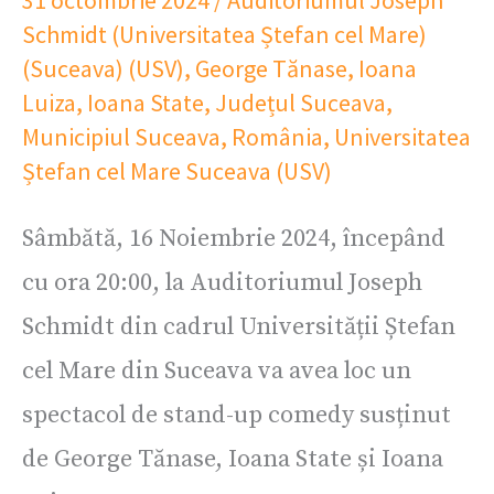
Schmidt (Universitatea Ștefan cel Mare)
(Suceava) (USV)
,
George Tănase
,
Ioana
Luiza
,
Ioana State
,
Județul Suceava
,
Municipiul Suceava
,
România
,
Universitatea
Ștefan cel Mare Suceava (USV)
Sâmbătă, 16 Noiembrie 2024, începând
cu ora 20:00, la Auditoriumul Joseph
Schmidt din cadrul Universității Ștefan
cel Mare din Suceava va avea loc un
spectacol de stand-up comedy susținut
de George Tănase, Ioana State și Ioana