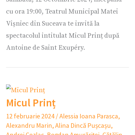
cu ora 19:00, Teatrul Municipal Matei
Vișniec din Suceava te invită la
spectacolul intitulat Micul Prinț după
Antoine de Saint Exupéry.
Micul Prinț
12 februarie 2024
/
Alessia Ioana Parasca
,
Alexandru Marin
,
Alina Dincă Pușcașu
,
Andrei Cozlac
,
Bogdan Amurăriței
,
Cătălin