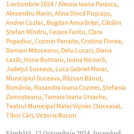
1 octombrie 2024
/
Alessia Ioana Parasca
,
Alexandru Marin
,
Alina Dincă Pușcașu
,
Andrei Cozlac
,
Bogdan Amurăriței
,
Cătălin
Ștefan Mîndru
,
Cezara Fantu
,
Clara
Popadiuc
,
Cosmin Panaite
,
Cristina Florea
,
Damian Mitoceanu
,
Delu Lucaci
,
Diana
Lazăr
,
Horia Butnaru
,
Ioana Nicoară
,
Județul Suceava
,
Luca Gabriel Morar
,
Municipiul Suceava
,
Răzvan Bănuț
,
România
,
Ruxandra Ioana Cozmei
,
Ștefania
Zamoșteanu
,
Tamara Ioana Ursache
,
Teatrul Municipal Matei Vișniec (Suceava)
,
Tibor Cári
,
Victoria Bucun
Sâmbătă, 12 Octombrie 2024, începând