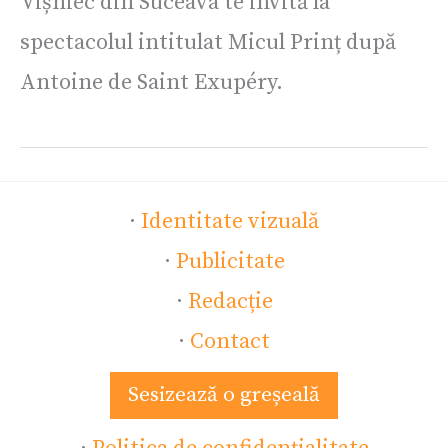
Vișniec din Suceava te invită la
spectacolul intitulat Micul Prinț după
Antoine de Saint Exupéry.
·
Identitate vizuală
·
Publicitate
·
Redacție
·
Contact
Sesizează o greșeală