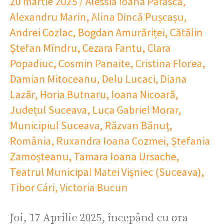
20 martie 2025
/
Alessia Ioana Parasca
,
Alexandru Marin
,
Alina Dincă Pușcașu
,
Andrei Cozlac
,
Bogdan Amurăriței
,
Cătălin
Ștefan Mîndru
,
Cezara Fantu
,
Clara
Popadiuc
,
Cosmin Panaite
,
Cristina Florea
,
Damian Mitoceanu
,
Delu Lucaci
,
Diana
Lazăr
,
Horia Butnaru
,
Ioana Nicoară
,
Județul Suceava
,
Luca Gabriel Morar
,
Municipiul Suceava
,
Răzvan Bănuț
,
România
,
Ruxandra Ioana Cozmei
,
Ștefania
Zamoșteanu
,
Tamara Ioana Ursache
,
Teatrul Municipal Matei Vișniec (Suceava)
,
Tibor Cári
,
Victoria Bucun
Joi, 17 Aprilie 2025, începând cu ora