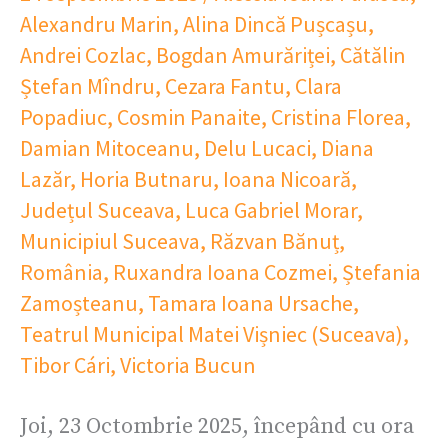
Alexandru Marin
,
Alina Dincă Pușcașu
,
Andrei Cozlac
,
Bogdan Amurăriței
,
Cătălin
Ștefan Mîndru
,
Cezara Fantu
,
Clara
Popadiuc
,
Cosmin Panaite
,
Cristina Florea
,
Damian Mitoceanu
,
Delu Lucaci
,
Diana
Lazăr
,
Horia Butnaru
,
Ioana Nicoară
,
Județul Suceava
,
Luca Gabriel Morar
,
Municipiul Suceava
,
Răzvan Bănuț
,
România
,
Ruxandra Ioana Cozmei
,
Ștefania
Zamoșteanu
,
Tamara Ioana Ursache
,
Teatrul Municipal Matei Vișniec (Suceava)
,
Tibor Cári
,
Victoria Bucun
Joi, 23 Octombrie 2025, începând cu ora