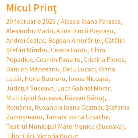
Micul Prinț
20 februarie 2026
/
Alessia Ioana Parasca
,
Alexandru Marin
,
Alina Dincă Pușcașu
,
Andrei Cozlac
,
Bogdan Amurăriței
,
Cătălin
Ștefan Mîndru
,
Cezara Fantu
,
Clara
Popadiuc
,
Cosmin Panaite
,
Cristina Florea
,
Damian Mitoceanu
,
Delu Lucaci
,
Diana
Lazăr
,
Horia Butnaru
,
Ioana Nicoară
,
Județul Suceava
,
Luca Gabriel Morar
,
Municipiul Suceava
,
Răzvan Bănuț
,
România
,
Ruxandra Ioana Cozmei
,
Ștefania
Zamoșteanu
,
Tamara Ioana Ursache
,
Teatrul Municipal Matei Vișniec (Suceava)
,
Tibor Cári
,
Victoria Bucun