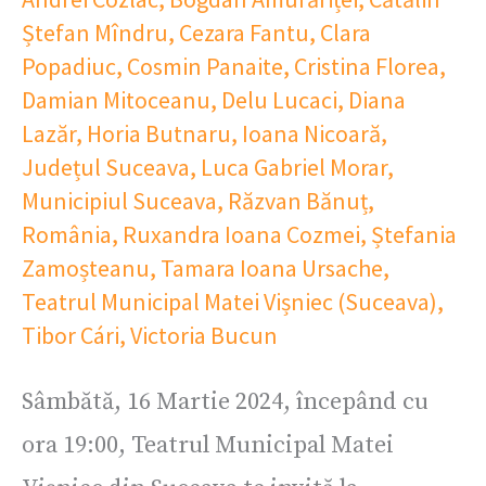
Ștefan Mîndru
,
Cezara Fantu
,
Clara
Popadiuc
,
Cosmin Panaite
,
Cristina Florea
,
Damian Mitoceanu
,
Delu Lucaci
,
Diana
Lazăr
,
Horia Butnaru
,
Ioana Nicoară
,
Județul Suceava
,
Luca Gabriel Morar
,
Municipiul Suceava
,
Răzvan Bănuț
,
România
,
Ruxandra Ioana Cozmei
,
Ștefania
Zamoșteanu
,
Tamara Ioana Ursache
,
Teatrul Municipal Matei Vișniec (Suceava)
,
Tibor Cári
,
Victoria Bucun
Sâmbătă, 16 Martie 2024, începând cu
ora 19:00, Teatrul Municipal Matei