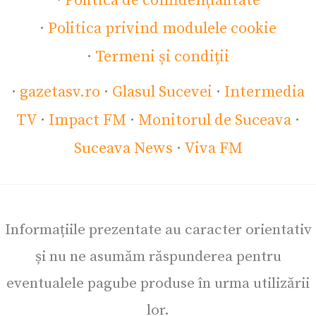
·
Politica de confidențialitate
·
Politica privind modulele cookie
·
Termeni și condiții
·
gazetasv.ro
·
Glasul Sucevei
·
Intermedia
TV
·
Impact FM
·
Monitorul de Suceava
·
Suceava News
·
Viva FM
Informațiile prezentate au caracter orientativ
și nu ne asumăm răspunderea pentru
eventualele pagube produse în urma utilizării
lor.