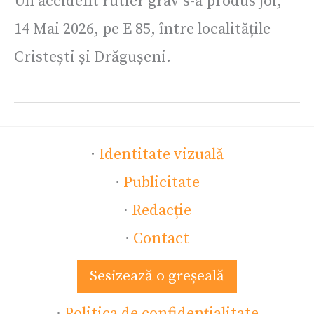
Un accident rutier grav s-a produs joi,
14 Mai 2026, pe E 85, între localitățile
Cristești și Drăgușeni.
·
Identitate vizuală
·
Publicitate
·
Redacție
·
Contact
Sesizează o greșeală
·
Politica de confidențialitate