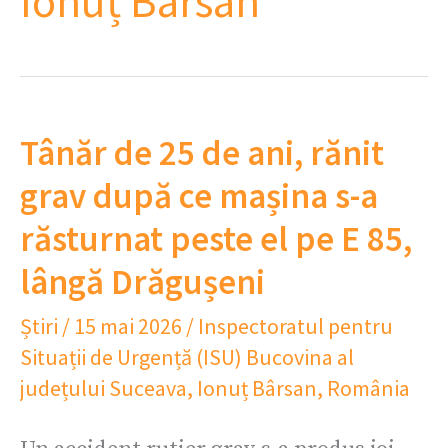
Ionuț Bârsan
Tânăr de 25 de ani, rănit
grav după ce mașina s-a
răsturnat peste el pe E 85,
lângă Drăgușeni
Știri
/
15 mai 2026
/
Inspectoratul pentru
Situații de Urgență (ISU) Bucovina al
județului Suceava
,
Ionuț Bârsan
,
România