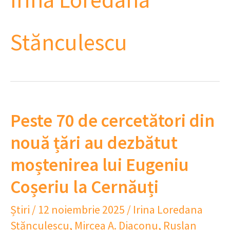
Stănculescu
Peste 70 de cercetători din
nouă țări au dezbătut
moștenirea lui Eugeniu
Coșeriu la Cernăuți
Știri
/
12 noiembrie 2025
/
Irina Loredana
Stănculescu
,
Mircea A. Diaconu
,
Ruslan