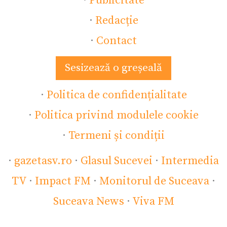
·
Publicitate
·
Redacție
·
Contact
Sesizează o greșeală
·
Politica de confidențialitate
·
Politica privind modulele cookie
·
Termeni și condiții
·
gazetasv.ro
·
Glasul Sucevei
·
Intermedia
TV
·
Impact FM
·
Monitorul de Suceava
·
Suceava News
·
Viva FM