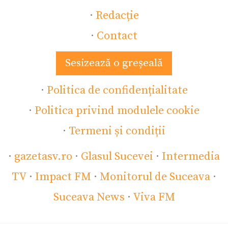
·
Redacție
·
Contact
Sesizează o greșeală
·
Politica de confidențialitate
·
Politica privind modulele cookie
·
Termeni și condiții
·
gazetasv.ro
·
Glasul Sucevei
·
Intermedia
TV
·
Impact FM
·
Monitorul de Suceava
·
Suceava News
·
Viva FM