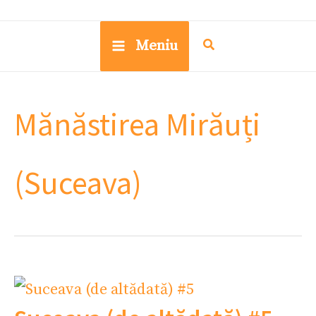
Meniu
Mănăstirea Mirăuți
(Suceava)