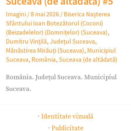
Suceava (de altădată) #5
Imagini
/
8 mai 2026
/
Biserica Nașterea
Sfântului Ioan Botezătorul (Coconi)
(Beizadelelor) (Domnițelor) (Suceava)
,
Dumitru Vințilă
,
Județul Suceava
,
Mănăstirea Mirăuți (Suceava)
,
Municipiul
Suceava
,
România
,
Suceava (de altădată)
România. Județul Suceava. Municipiul
Suceava.
·
Identitate vizuală
·
Publicitate