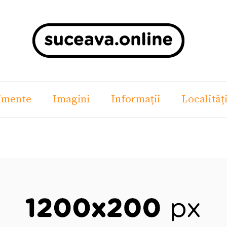
imente
Imagini
Informații
Localităț