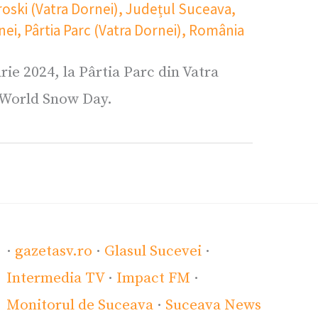
oski (Vatra Dornei)
,
Județul Suceava
,
nei
,
Pârtia Parc (Vatra Dornei)
,
România
ie 2024, la Pârtia Parc din Vatra
 World Snow Day.
·
gazetasv.ro
·
Glasul Sucevei
·
Intermedia TV
·
Impact FM
·
Monitorul de Suceava
·
Suceava News