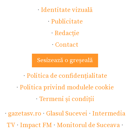
·
Identitate vizuală
·
Publicitate
·
Redacție
·
Contact
Sesizează o greșeală
·
Politica de confidențialitate
·
Politica privind modulele cookie
·
Termeni și condiții
·
gazetasv.ro
·
Glasul Sucevei
·
Intermedia
TV
·
Impact FM
·
Monitorul de Suceava
·