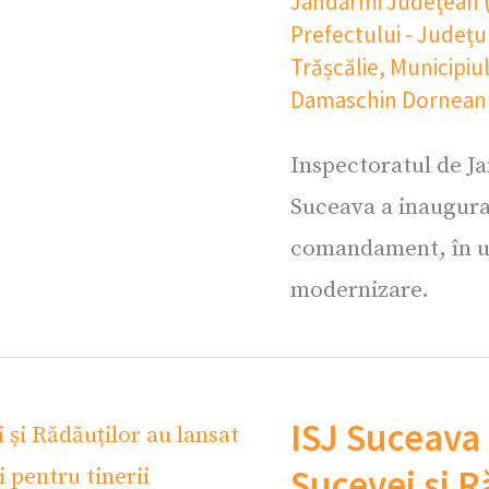
Jandarmi Județean 
Prefectului - Județ
Trășcălie
,
Municipiu
Damaschin Dornean
Inspectoratul de J
Suceava a inaugurat
comandament, în u
modernizare.
ISJ Suceava 
Sucevei și R