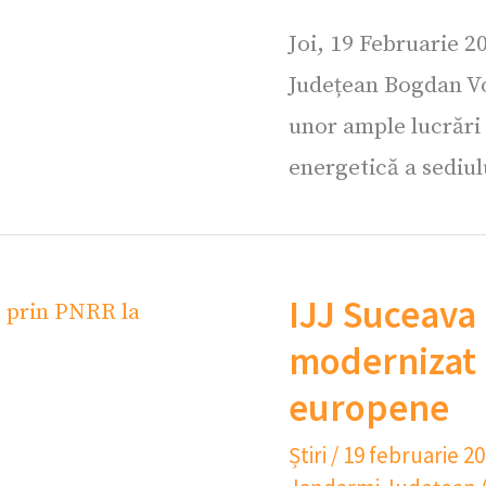
Joi, 19 Februarie 2
Județean Bogdan Vo
unor ample lucrări d
energetică a sediul
IJJ Suceava
modernizat 
europene
Știri
/
19 februarie 2