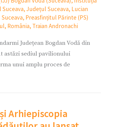
(IJJ) Bogdan Vodă (Suceava)
,
Instituția
ul Suceava
,
Județul Suceava
,
Lucian
l Suceava
,
Preasfințitul Părinte (PS)
ul
,
România
,
Traian Andronachi
andarmi Județean Bogdan Vodă din
 astăzi sediul pavilionului
rma unui amplu proces de
și Arhiepiscopia
ădăuților au lansat