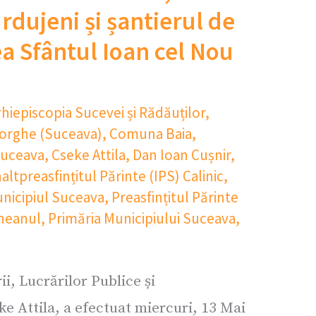
rdujeni și șantierul de
a Sfântul Ioan cel Nou
rhiepiscopia Sucevei și Rădăuților
,
eorghe (Suceava)
,
Comuna Baia
,
Suceava
,
Cseke Attila
,
Dan Ioan Cușnir
,
naltpreasfințitul Părinte (IPS) Calinic
,
nicipiul Suceava
,
Preasfințitul Părinte
neanul
,
Primăria Municipiului Suceava
,
ii, Lucrărilor Publice și
ke Attila, a efectuat miercuri, 13 Mai