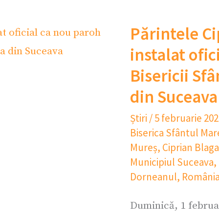
Părintele Ci
instalat ofi
Bisericii S
din Suceava
Știri
/
5 februarie 20
Biserica Sfântul Ma
Mureș
,
Ciprian Blaga
Municipiul Suceava
,
Dorneanul
,
Români
Duminică, 1 februa