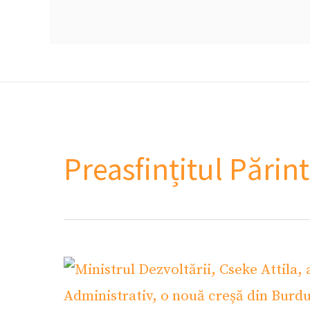
Preasfințitul Pări