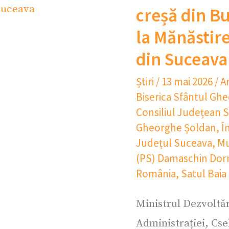
creșă din Bu
la Mănăstire
din Suceava
Știri
/
13 mai 2026
/
A
Biserica Sfântul Gh
Consiliul Județean 
Gheorghe Șoldan
,
Î
Județul Suceava
,
Mu
(PS) Damaschin Dor
România
,
Satul Baia
Ministrul Dezvoltăr
Administrației, Cse