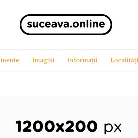
imente
Imagini
Informații
Localităț