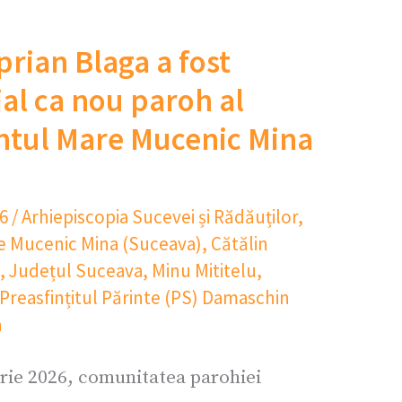
prian Blaga a fost
cial ca nou paroh al
fântul Mare Mucenic Mina
26
/
Arhiepiscopia Sucevei și Rădăuților
,
re Mucenic Mina (Suceava)
,
Cătălin
,
Județul Suceava
,
Minu Mititelu
,
Preasfințitul Părinte (PS) Damaschin
a
rie 2026, comunitatea parohiei