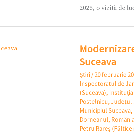
2026, o vizită de l
Modernizare 
Suceava
Știri
/
20 februarie 2
Inspectoratul de Ja
(Suceava)
,
Instituți
Postelnicu
,
Județul
Municipiul Suceava
,
Dorneanul
,
Români
Petru Rareș (Fălticen