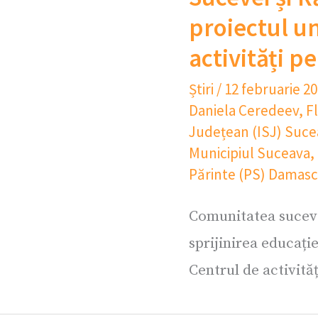
proiectul u
activități pe
Știri
/
12 februarie 2
Daniela Ceredeev
,
F
Județean (ISJ) Suce
Municipiul Suceava
,
Părinte (PS) Damas
Comunitatea sucev
sprijinirea educație
Centrul de activităț