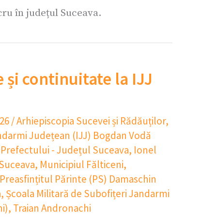
ucru în județul Suceava.
și continuitate la IJJ
026
/
Arhiepiscopia Sucevei și Rădăuților
,
ndarmi Județean (IJJ) Bogdan Vodă
a Prefectului - Județul Suceava
,
Ionel
 Suceava
,
Municipiul Fălticeni
,
Preasfințitul Părinte (PS) Damaschin
a
,
Școala Militară de Subofițeri Jandarmi
i)
,
Traian Andronachi