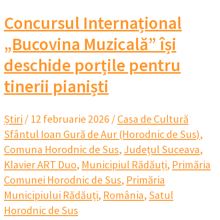
Concursul Internațional
„Bucovina Muzicală” își
deschide porțile pentru
tinerii pianiști
Știri
/
12 februarie 2026
/
Casa de Cultură
Sfântul Ioan Gură de Aur (Horodnic de Sus)
,
Comuna Horodnic de Sus
,
Județul Suceava
,
Klavier ART Duo
,
Municipiul Rădăuți
,
Primăria
Comunei Horodnic de Sus
,
Primăria
Municipiului Rădăuți
,
România
,
Satul
Horodnic de Sus