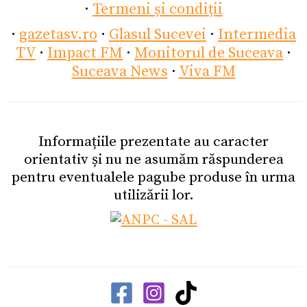
·
Termeni și condiții
·
gazetasv.ro
·
Glasul Sucevei
·
Intermedia
TV
·
Impact FM
·
Monitorul de Suceava
·
Suceava News
·
Viva FM
Informațiile prezentate au caracter
orientativ și nu ne asumăm răspunderea
pentru eventualele pagube produse în urma
utilizării lor.