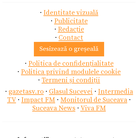
·
Identitate vizuală
·
Publicitate
·
Redacție
·
Contact
Sesizează o greșeală
·
Politica de confidențialitate
·
Politica privind modulele cookie
·
Termeni și condiții
·
gazetasv.ro
·
Glasul Sucevei
·
Intermedia
TV
·
Impact FM
·
Monitorul de Suceava
·
Suceava News
·
Viva FM