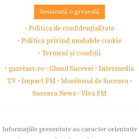
Sesizează o greșeală
·
Politica de confidențialitate
·
Politica privind modulele cookie
·
Termeni și condiții
·
gazetasv.ro
·
Glasul Sucevei
·
Intermedia
TV
·
Impact FM
·
Monitorul de Suceava
·
Suceava News
·
Viva FM
Informațiile prezentate au caracter orientativ