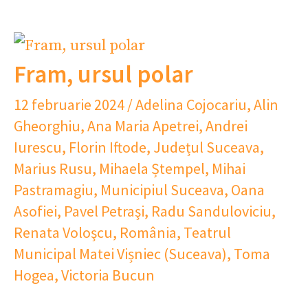
Fram, ursul polar
12 februarie 2024
/
Adelina Cojocariu
,
Alin
Gheorghiu
,
Ana Maria Apetrei
,
Andrei
Iurescu
,
Florin Iftode
,
Județul Suceava
,
Marius Rusu
,
Mihaela Ștempel
,
Mihai
Pastramagiu
,
Municipiul Suceava
,
Oana
Asofiei
,
Pavel Petraşi
,
Radu Sanduloviciu
,
Renata Voloşcu
,
România
,
Teatrul
Municipal Matei Vișniec (Suceava)
,
Toma
Hogea
,
Victoria Bucun