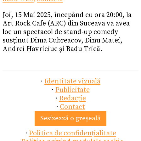
Joi, 15 Mai 2025, începând cu ora 20:00, la
Art Rock Cafe (ARC) din Suceava va avea
loc un spectacol de stand-up comedy
susținut Dima Cubreacov, Dinu Matei,
Andrei Havriciuc și Radu Trică.
·
Identitate vizuală
·
Publicitate
·
Redacție
·
Contact
Sesizează o greșeală
·
Politica de confidențialitate