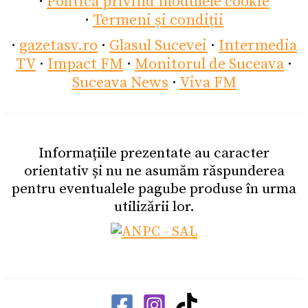
·
Politica privind modulele cookie
·
Termeni și condiții
·
gazetasv.ro
·
Glasul Sucevei
·
Intermedia
TV
·
Impact FM
·
Monitorul de Suceava
·
Suceava News
·
Viva FM
Informațiile prezentate au caracter
orientativ și nu ne asumăm răspunderea
pentru eventualele pagube produse în urma
utilizării lor.