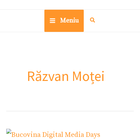
Meniu
Răzvan Moței