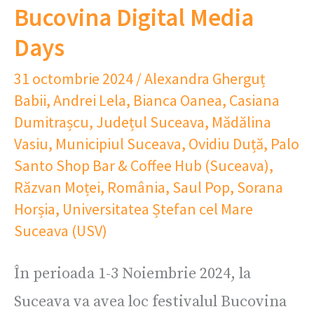
Bucovina Digital Media
Days
31 octombrie 2024
/
Alexandra Gherguț
Babii
,
Andrei Lela
,
Bianca Oanea
,
Casiana
Dumitrașcu
,
Județul Suceava
,
Mădălina
Vasiu
,
Municipiul Suceava
,
Ovidiu Duță
,
Palo
Santo Shop Bar & Coffee Hub (Suceava)
,
Răzvan Moței
,
România
,
Saul Pop
,
Sorana
Horșia
,
Universitatea Ștefan cel Mare
Suceava (USV)
În perioada 1-3 Noiembrie 2024, la
Suceava va avea loc festivalul Bucovina