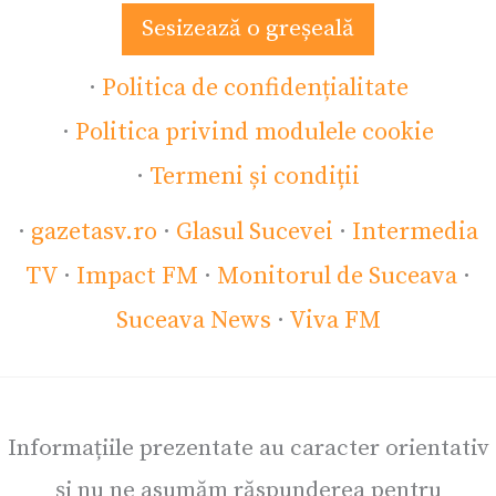
Sesizează o greșeală
·
Politica de confidențialitate
·
Politica privind modulele cookie
·
Termeni și condiții
·
gazetasv.ro
·
Glasul Sucevei
·
Intermedia
TV
·
Impact FM
·
Monitorul de Suceava
·
Suceava News
·
Viva FM
Informațiile prezentate au caracter orientativ
și nu ne asumăm răspunderea pentru