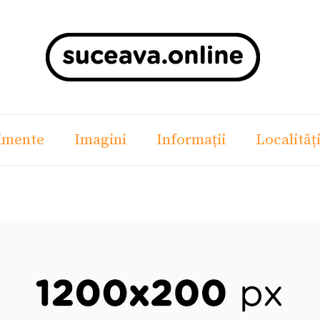
imente
Imagini
Informații
Localităț