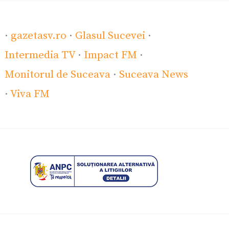
·
gazetasv.ro
·
Glasul Sucevei
·
Intermedia TV
·
Impact FM
·
Monitorul de Suceava
·
Suceava News
·
Viva FM