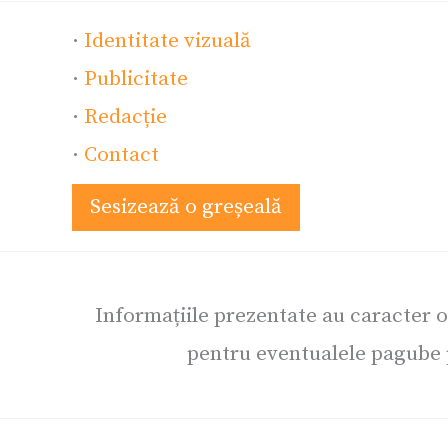
·
Identitate vizuală
·
Publicitate
·
Redacție
·
Contact
Sesizează o greșeală
Informațiile prezentate au caracter 
pentru eventualele pagube p