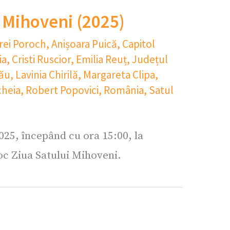
i Mihoveni (2025)
rei Poroch
,
Anișoara Puică
,
Capitol
ia
,
Cristi Ruscior
,
Emilia Reuț
,
Județul
dău
,
Lavinia Chirilă
,
Margareta Clipa
,
cheia
,
Robert Popovici
,
România
,
Satul
025, începând cu ora 15:00, la
oc Ziua Satului Mihoveni.