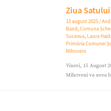
Ziua Satulu
13 august 2025
/
And
Band
,
Comuna Șche
Suceava
,
Laura Hai
Primăria Comunei Ș
Mihoveni
Vineri, 15 August 2
Mihoveni va avea l