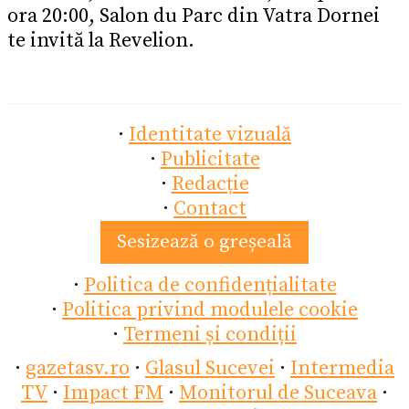
ora 20:00, Salon du Parc din Vatra Dornei
te invită la Revelion.
·
Identitate vizuală
·
Publicitate
·
Redacție
·
Contact
Sesizează o greșeală
·
Politica de confidențialitate
·
Politica privind modulele cookie
·
Termeni și condiții
·
gazetasv.ro
·
Glasul Sucevei
·
Intermedia
TV
·
Impact FM
·
Monitorul de Suceava
·