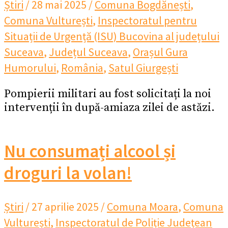
Știri
/
28 mai 2025
/
Comuna Bogdănești
,
Comuna Vulturești
,
Inspectoratul pentru
Situații de Urgență (ISU) Bucovina al județului
Suceava
,
Județul Suceava
,
Orașul Gura
Humorului
,
România
,
Satul Giurgești
Pompierii militari au fost solicitați la noi
intervenții în după-amiaza zilei de astăzi.
Nu consumați alcool și
droguri la volan!
Știri
/
27 aprilie 2025
/
Comuna Moara
,
Comuna
Vulturești
,
Inspectoratul de Poliție Județean