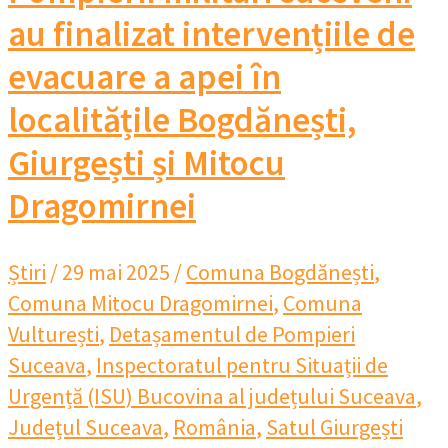
au finalizat intervențiile de
evacuare a apei în
localitățile Bogdănești,
Giurgești și Mitocu
Dragomirnei
Știri
/
29 mai 2025
/
Comuna Bogdănești
,
Comuna Mitocu Dragomirnei
,
Comuna
Vulturești
,
Detașamentul de Pompieri
Suceava
,
Inspectoratul pentru Situații de
Urgență (ISU) Bucovina al județului Suceava
,
Județul Suceava
,
România
,
Satul Giurgești