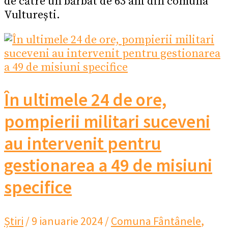
de către un bărbat de 63 ani din comuna
Vulturești.
În ultimele 24 de ore,
pompierii militari suceveni
au intervenit pentru
gestionarea a 49 de misiuni
specifice
Știri
/
9 ianuarie 2024
/
Comuna Fântânele
,