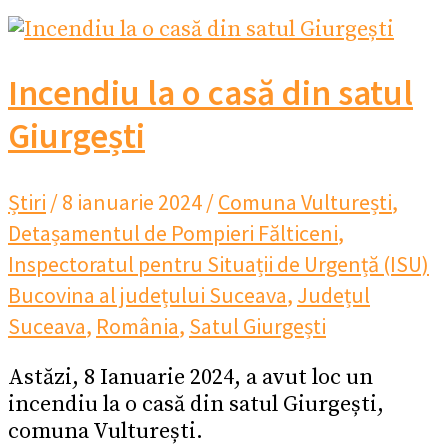
Incendiu la o casă din satul
Giurgești
Știri
/
8 ianuarie 2024
/
Comuna Vulturești
,
Detașamentul de Pompieri Fălticeni
,
Inspectoratul pentru Situații de Urgență (ISU)
Bucovina al județului Suceava
,
Județul
Suceava
,
România
,
Satul Giurgești
Astăzi, 8 Ianuarie 2024, a avut loc un
incendiu la o casă din satul Giurgești,
comuna Vulturești.