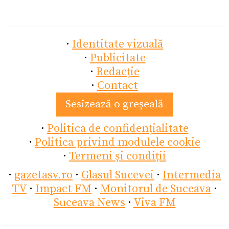
·
Identitate vizuală
·
Publicitate
·
Redacție
·
Contact
Sesizează o greșeală
·
Politica de confidențialitate
·
Politica privind modulele cookie
·
Termeni și condiții
·
gazetasv.ro
·
Glasul Sucevei
·
Intermedia
TV
·
Impact FM
·
Monitorul de Suceava
·
Suceava News
·
Viva FM