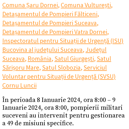
Comuna Șaru Dornei
,
Comuna Vulturești
,
Detașamentul de Pompieri Fălticeni
,
Detașamentul de Pompieri Suceava
,
Detașamentul de Pompieri Vatra Dornei
,
Inspectoratul pentru Situații de Urgență (ISU)
Bucovina al județului Suceava
,
Județul
Suceava
,
România
,
Satul Giurgești
,
Satul
Sărișoru Mare
,
Satul Slobozia
,
Serviciul
Voluntar pentru Situații de Urgență (SVSU)
Cornu Luncii
În perioada 8 Ianuarie 2024, ora 8:00 – 9
Ianuarie 2024, ora 8:00, pompierii militari
suceveni au intervenit pentru gestionarea
a 49 de misiuni specifice.