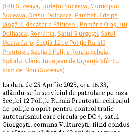
(IPJ) Suceava
,
Județul Suceava
,
Municipiul
Suceava
,
Orașul Dolhasca
,
Parchetul de pe
lângă Judecătoria Fălticeni
,
Primăria Orașului
Dolhasca
,
România
,
Satul Giurgești
,
Satul
Moara Carp
,
Secția 12 de Poliție Rurală
Preutești
,
Secția 9 Poliție Rurală Șcheia
,
Spitalul Clinic Județean de Urgență Sfântul
Ioan cel Nou (Suceava)
La data de 25 Aprilie 2025, ora 16.33,
aflându-se în serviciul de patrulare pe raza
Secţiei 12 Poliţie Rurală Preuteşti, echipajul
de poliție a oprit pentru control trafic
autoturismul care circula pe DC 4, satul
Giurgești, comuna Vulturești, fiind condus