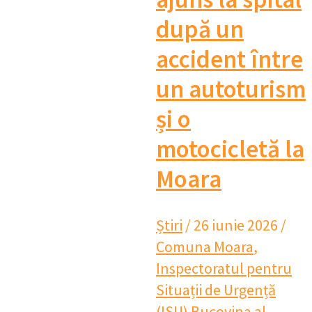
după un
accident între
un autoturism
și o
motocicletă la
Moara
Știri
/
26 iunie 2026
/
Comuna Moara
,
Inspectoratul pentru
Situații de Urgență
(ISU) Bucovina al