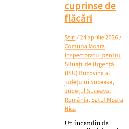
cuprinse de
flăcări
Știri
/
24 aprilie 2026
/
Comuna Moara
,
Inspectoratul pentru
Situații de Urgență
(ISU) Bucovina al
județului Suceava
,
Județul Suceava
,
România
,
Satul Moara
Nica
Un incendiu de