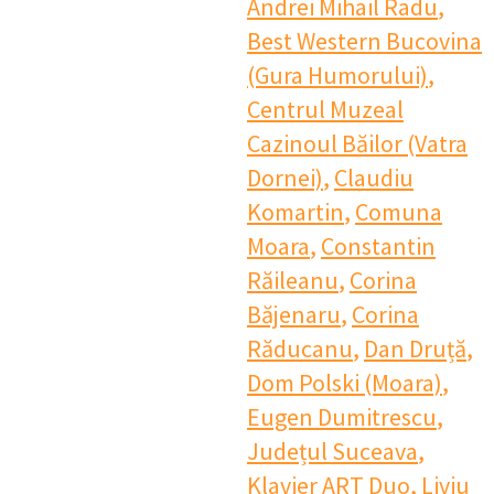
Andrei Mihail Radu
,
Best Western Bucovina
(Gura Humorului)
,
Centrul Muzeal
Cazinoul Băilor (Vatra
Dornei)
,
Claudiu
Komartin
,
Comuna
Moara
,
Constantin
Răileanu
,
Corina
Băjenaru
,
Corina
Răducanu
,
Dan Druță
,
Dom Polski (Moara)
,
Eugen Dumitrescu
,
Județul Suceava
,
Klavier ART Duo
,
Liviu