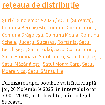
rețeaua de distribuție
Știri
/
18 noiembrie 2025
/
ACET (Suceava)
,
Comuna Berchișești
,
Comuna Cornu Luncii
,
Comuna Drăgoiești
,
Comuna Moara
,
Comuna
Șcheia
,
Județul Suceava
,
România
,
Satul
Berchișești
,
Satul Bulai
,
Satul Cornu Luncii
,
Satul Frumoasa
,
Satul Liteni
,
Satul Lucăcești
,
Satul Măzănăiești
,
Satul Moara Carp
,
Satul
Moara Nica
,
Satul Sfântu Ilie
Furnizarea apei potabile va fi întreruptă
joi, 20 Noiembrie 2025, în intervalul orar
7:00 – 20:00, în 11 localități din județul
Suceava.