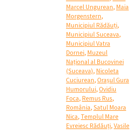
Marcel Ungurean
,
Maia
Morgenstern
,
Municipiul Rădăuți
,
Municipiul Suceava
,
Municipiul Vatra
Dornei
,
Muzeul
Național al Bucovinei
(Suceava)
,
Nicoleta
Cuciurean
,
Orașul Gura
Humorului
,
Ovidiu
Foca
,
Remus Rus
,
România
,
Satul Moara
Nica
,
Templul Mare
Evreiesc Rădăuți
,
Vasile