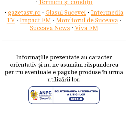
·
Termeni și condiții
·
gazetasv.ro
·
Glasul Sucevei
·
Intermedia
TV
·
Impact FM
·
Monitorul de Suceava
·
Suceava News
·
Viva FM
Informațiile prezentate au caracter
orientativ și nu ne asumăm răspunderea
pentru eventualele pagube produse în urma
utilizării lor.