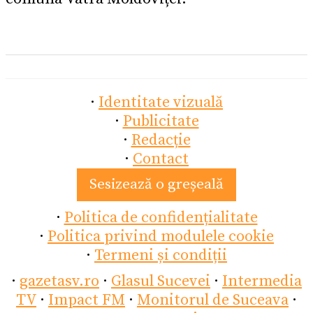
·
Identitate vizuală
·
Publicitate
·
Redacție
·
Contact
Sesizează o greșeală
·
Politica de confidențialitate
·
Politica privind modulele cookie
·
Termeni și condiții
·
gazetasv.ro
·
Glasul Sucevei
·
Intermedia
TV
·
Impact FM
·
Monitorul de Suceava
·