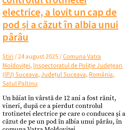
electrice, a lovit un cap de
pod și a căzut în albia unui
pârâu
Știri
/
24 august 2025
/
Comuna Vatra
Moldoviței
,
Inspectoratul de Poliție Județean
(IPJ) Suceava
,
Județul Suceava
,
România
,
Satul Paltinu
Un băiat în vârstă de 12 ani a fost rănit,
vineri, după ce a pierdut controlul
trotinetei electrice pe care o conducea și a
căzut de pe un pod în albia unui pârâu, în
comuna Vatra Moldoviței.