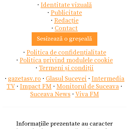
·
Identitate vizuală
·
Publicitate
·
Redacție
·
Contact
Sesizează o greșeală
·
Politica de confidențialitate
·
Politica privind modulele cookie
·
Termeni și condiții
·
gazetasv.ro
·
Glasul Sucevei
·
Intermedia
TV
·
Impact FM
·
Monitorul de Suceava
·
Suceava News
·
Viva FM
Informațiile prezentate au caracter