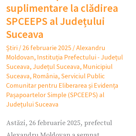
suplimentare la clădirea
SPCEEPS al Județului
Suceava
Știri
/
26 februarie 2025
/
Alexandru
Moldovan
,
Instituția Prefectului - Județul
Suceava
,
Județul Suceava
,
Municipiul
Suceava
,
România
,
Serviciul Public
Comunitar pentru Eliberarea și Evidența
Pașapoartelor Simple (SPCEEPS) al
Județului Suceava
Astăzi, 26 februarie 2025, prefectul
Alexandru Moldovan a semnat