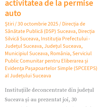
activitatea de la permise
auto
Știri
/
30 octombrie 2025
/
Direcția de
Sănătate Publică (DSP) Suceava
,
Direcția
Silvică Suceava
,
Instituția Prefectului -
Județul Suceava
,
Județul Suceava
,
Municipiul Suceava
,
România
,
Serviciul
Public Comunitar pentru Eliberarea și
Evidența Pașapoartelor Simple (SPCEEPS)
al Județului Suceava
Instituțiile deconcentrate din județul
Suceava și-au prezentat joi, 30