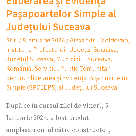
Eliberarea și Evidența
Pașapoartelor Simple al
Județului Suceava
Știri
/
8 ianuarie 2024
/
Alexandru Moldovan
,
Instituția Prefectului - Județul Suceava
,
Județul Suceava
,
Municipiul Suceava
,
România
,
Serviciul Public Comunitar
pentru Eliberarea și Evidența Pașapoartelor
Simple (SPCEEPS) al Județului Suceava
După ce în cursul zilei de vineri, 5
Ianuarie 2024, a fost predat
amplasamentul către constructor,