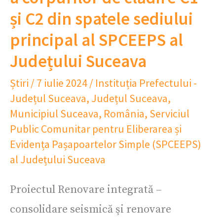
și C2 din spatele sediului
principal al SPCEEPS al
Județului Suceava
Știri
/
7 iulie 2024
/
Instituția Prefectului -
Județul Suceava
,
Județul Suceava
,
Municipiul Suceava
,
România
,
Serviciul
Public Comunitar pentru Eliberarea și
Evidența Pașapoartelor Simple (SPCEEPS)
al Județului Suceava
Proiectul Renovare integrată –
consolidare seismică şi renovare