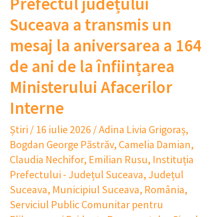
Prefectul județului
Suceava a transmis un
mesaj la aniversarea a 164
de ani de la înființarea
Ministerului Afacerilor
Interne
Știri
/
16 iulie 2026
/
Adina Livia Grigoraș
,
Bogdan George Păstrăv
,
Camelia Damian
,
Claudia Nechifor
,
Emilian Rusu
,
Instituția
Prefectului - Județul Suceava
,
Județul
Suceava
,
Municipiul Suceava
,
România
,
Serviciul Public Comunitar pentru