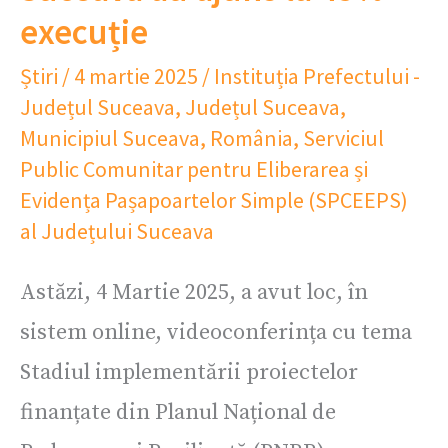
execuție
Știri
/
4 martie 2025
/
Instituția Prefectului -
Județul Suceava
,
Județul Suceava
,
Municipiul Suceava
,
România
,
Serviciul
Public Comunitar pentru Eliberarea și
Evidența Pașapoartelor Simple (SPCEEPS)
al Județului Suceava
Astăzi, 4 Martie 2025, a avut loc, în
sistem online, videoconferința cu tema
Stadiul implementării proiectelor
finanțate din Planul Național de