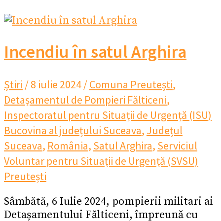
Incendiu în satul Arghira
Știri
/
8 iulie 2024
/
Comuna Preutești
,
Detașamentul de Pompieri Fălticeni
,
Inspectoratul pentru Situații de Urgență (ISU)
Bucovina al județului Suceava
,
Județul
Suceava
,
România
,
Satul Arghira
,
Serviciul
Voluntar pentru Situații de Urgență (SVSU)
Preutești
Sâmbătă, 6 Iulie 2024, pompierii militari ai
Detașamentului Fălticeni, împreună cu