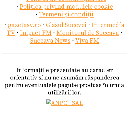
·
Politica privind modulele cookie
·
Termeni și condiții
·
gazetasv.ro
·
Glasul Sucevei
·
Intermedia
TV
·
Impact FM
·
Monitorul de Suceava
·
Suceava News
·
Viva FM
Informațiile prezentate au caracter
orientativ și nu ne asumăm răspunderea
pentru eventualele pagube produse în urma
utilizării lor.