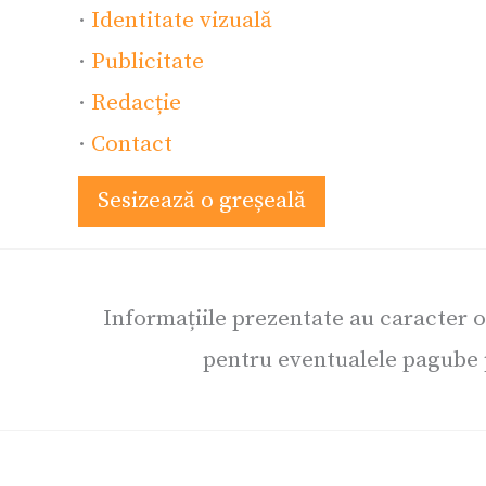
·
Identitate vizuală
·
Publicitate
·
Redacție
·
Contact
Sesizează o greșeală
Informațiile prezentate au caracter 
pentru eventualele pagube p