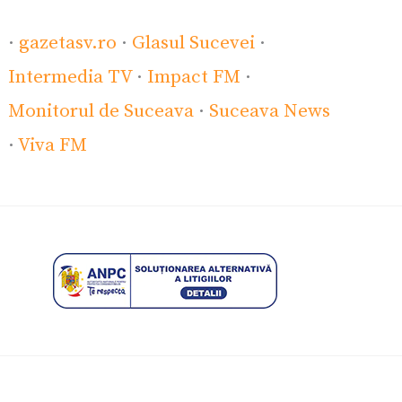
·
gazetasv.ro
·
Glasul Sucevei
·
Intermedia TV
·
Impact FM
·
Monitorul de Suceava
·
Suceava News
·
Viva FM