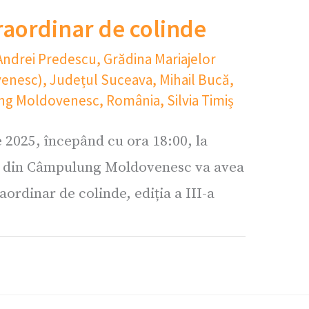
raordinar de colinde
Andrei Predescu
,
Grădina Mariajelor
enesc)
,
Județul Suceava
,
Mihail Bucă
,
ung Moldovenesc
,
România
,
Silvia Timiș
 2025, începând cu ora 18:00, la
r din Câmpulung Moldovenesc va avea
aordinar de colinde, ediția a III-a