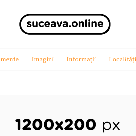
imente
Imagini
Informații
Localităț