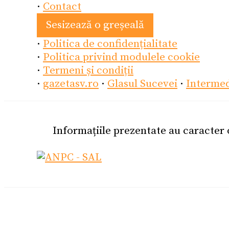
·
Contact
Sesizează o greșeală
·
Politica de confidențialitate
·
Politica privind modulele cookie
·
Termeni și condiții
·
gazetasv.ro
·
Glasul Sucevei
·
Interme
Informațiile prezentate au caracter