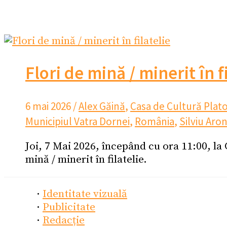
Flori de mină / minerit în f
6 mai 2026
/
Alex Găină
,
Casa de Cultură Plat
Municipiul Vatra Dornei
,
România
,
Silviu Aro
Joi, 7 Mai 2026, începând cu ora 11:00, la
mină / minerit în filatelie.
·
Identitate vizuală
·
Publicitate
·
Redacție