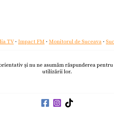
dia TV
·
Impact FM
·
Monitorul de Suceava
·
Su
 orientativ și nu ne asumăm răspunderea pentr
utilizării lor.