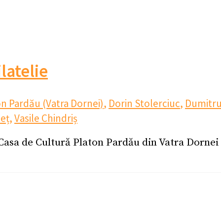
ilatelie
on Pardău (Vatra Dornei)
,
Dorin Stolerciuc
,
Dumitr
neț
,
Vasile Chindriș
 Casa de Cultură Platon Pardău din Vatra Dornei