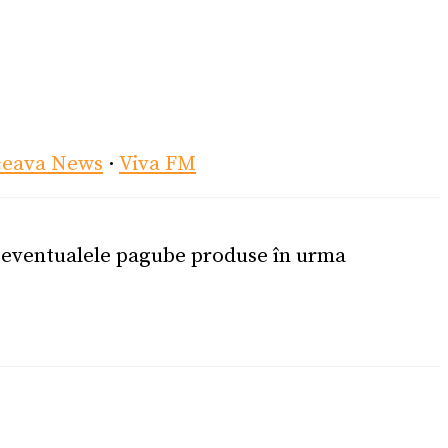
ceava News
·
Viva FM
u eventualele pagube produse în urma